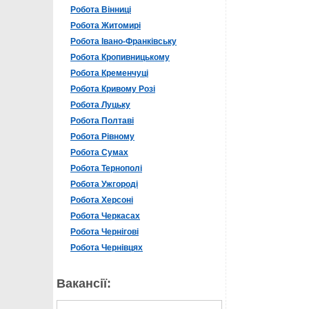
Робота Вінниці
Робота Житомирі
Робота Івано-Франківську
Робота Кропивницькому
Робота Кременчуці
Робота Кривому Розі
Робота Луцьку
Робота Полтаві
Робота Рівному
Робота Сумах
Робота Тернополі
Робота Ужгороді
Робота Херсоні
Робота Черкасах
Робота Чернігові
Робота Чернівцях
Вакансії: