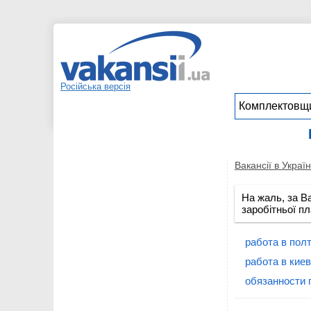
Російська версія
Вакансії в Україн
На жаль, за В
заробітньої пл
работа в пол
работа в кие
обязанности 