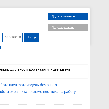
Додати вакансію
Додати резюме
Пошук
і
прям діяльності або вказати інший рівень
абота киев фотомодель без опыта
абота охранника
резюме плотника на работу