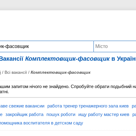
Вакансії
Комплектовщик-фасовщик
в Україн
і
/ Всі вакансії /
Комплектовщик-фасовщик
ашим запитом нічого не знайдено. Спробуйте обрати подыбний на
атні.
таве свежие вакансии
работа тренер тренажерного зала киев
р
ве
закройщик работа
пошук роботи
ищу работу мастер киев
р
помощника воспитателя в детском саду