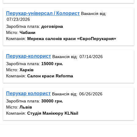
Перукар-універсал / Колорист
Вакансія від:
Заробітна плата:
договірна
Місто:
Чабани
Компанія:
Мережа салонів краси «ЄвроПерукарня»
Перукар-колорист
Вакансія від:
Заробітна плата:
15000 грн.
Місто:
Харків
Компанія:
Салон краси Reforma
Перукар колорист
Вакансія від:
Заробітна плата:
30000 грн.
Місто:
Львів
Компанія:
Студія Манікюру KLNail