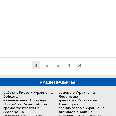
»
1
2
3
4
НАШИ ПРОЕКТЫ:
работа в Киеве и Украине на
резюме в Украине на
Jobs.ua
Resume.ua
еженедельник "Пропоную
тренинги в Украине на
Роботу" на
Pro-robotu.ua
Training.ua
срочно требуются на
аренда залов в Украине на
Srochno.ua
ArendaZala.com.ua
вакансии в Украине на
должностные инструкции на