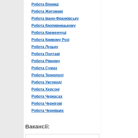
Робота Вінниці
Робота Житомирі
Робота Івано-Франківську
Робота Кропивницькому
Робота Кременчуці
Робота Кривому Розі
Робота Луцьку
Робота Полтаві
Робота Рівному
Робота Сумах
Робота Тернополі
Робота Ужгороді
Робота Херсоні
Робота Черкасах
Робота Чернігові
Робота Чернівцях
Вакансії: