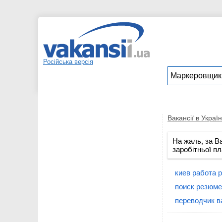
Російська версія
Вакансії в Україн
На жаль, за В
заробітньої пл
киев работа 
поиск резюме
переводчик в