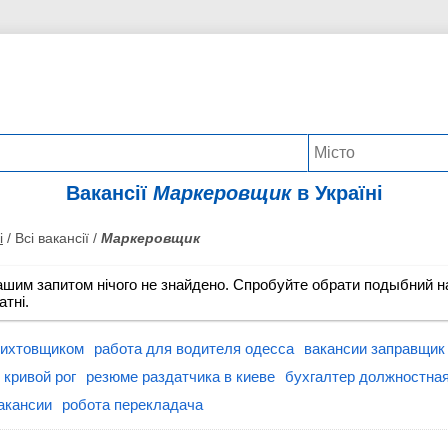
Вакансії
Маркеровщик
в Україні
і
/ Всі вакансії /
Маркеровщик
ашим запитом нічого не знайдено. Спробуйте обрати подыбний на
атні.
рихтовщиком
работа для водителя одесса
вакансии заправщик
 кривой рог
резюме раздатчика в киеве
бухгалтер должностная
акансии
робота перекладача