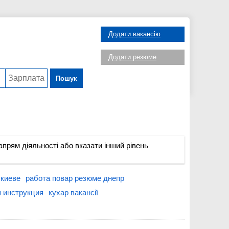
Додати вакансію
Додати резюме
Пошук
прям діяльності або вказати інший рівень
 киеве
работа повар резюме днепр
 инструкция
кухар вакансії