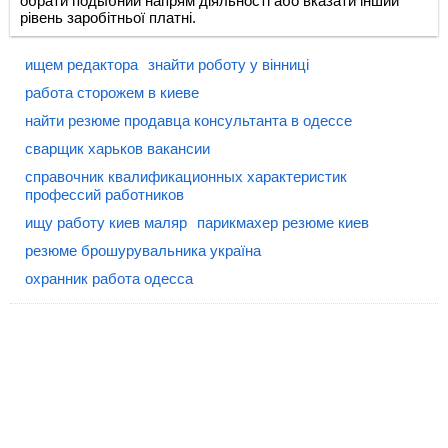
обрати подыбний напрям діяльності або вказати інший
рівень заробітньої платні.
ищем редактора
знайти роботу у вінниці
работа сторожем в киеве
найти резюме продавца консультанта в одессе
сварщик харьков вакансии
справочник квалификационных характеристик
профессий работников
ищу работу киев маляр
парикмахер резюме киев
резюме брошурувальника україна
охранник работа одесса