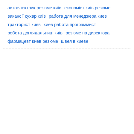
автоелектрик резюме київ
економіст київ резюме
вакансії кухар київ
работа для менеджера киев
тракторист киев
киев работа программист
робота доглядальниці київ
резюме на директора
фармацевт киев резюме
швея в киеве