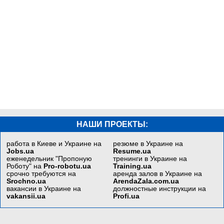
НАШИ ПРОЕКТЫ:
работа в Киеве и Украине на
резюме в Украине на
Jobs.ua
Resume.ua
еженедельник "Пропоную
тренинги в Украине на
Роботу" на
Pro-robotu.ua
Training.ua
срочно требуются на
аренда залов в Украине на
Srochno.ua
ArendaZala.com.ua
вакансии в Украине на
должностные инструкции на
vakansii.ua
Profi.ua