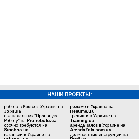
НАШИ ПРОЕКТЫ:
работа в Киеве и Украине на
резюме в Украине на
Jobs.ua
Resume.ua
еженедельник "Пропоную
тренинги в Украине на
Роботу" на
Pro-robotu.ua
Training.ua
срочно требуются на
аренда залов в Украине на
Srochno.ua
ArendaZala.com.ua
вакансии в Украине на
должностные инструкции на