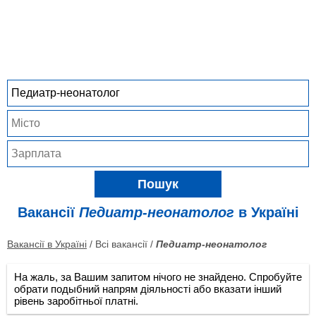
Пошук
Вакансії
Педиатр-неонатолог
в Україні
Вакансії в Україні
/ Всі вакансії /
Педиатр-неонатолог
На жаль, за Вашим запитом нічого не знайдено. Спробуйте
обрати подыбний напрям діяльності або вказати інший
рівень заробітньої платні.