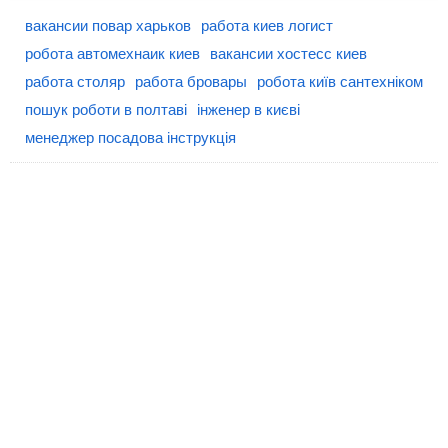
вакансии повар харьков
работа киев логист
робота автомехнаик киев
вакансии хостесс киев
работа столяр
работа бровары
робота київ сантехніком
пошук роботи в полтаві
інженер в києві
менеджер посадова інструкція