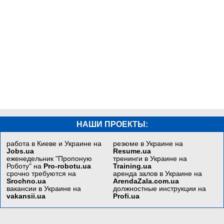
НАШИ ПРОЕКТЫ:
работа в Киеве и Украине на
резюме в Украине на
Jobs.ua
Resume.ua
еженедельник "Пропоную
тренинги в Украине на
Роботу" на
Pro-robotu.ua
Training.ua
срочно требуются на
аренда залов в Украине на
Srochno.ua
ArendaZala.com.ua
вакансии в Украине на
должностные инструкции на
vakansii.ua
Profi.ua