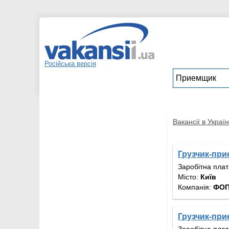
Російська версія
Вакансії в Україн
Грузчик-при
Заробітна пла
Місто:
Київ
Компанія:
ФОП
Грузчик-при
Заробітна пла