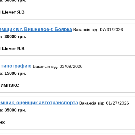
 Шемет Я.В.
емщик в г. Вишневое-г. Боярка
Вакансія від:
та:
30000 грн.
 Шемет Я.В.
 типографию
Вакансія від:
та:
15000 грн.
 ИМПЭКС
емщик, оценщик автотранспорта
Вакансія від:
та:
35000 грн.
екс