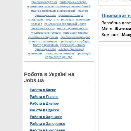
приемщик-сдатчик
помощник мастера-
приемщика
мастер приемщик автомобилей
мастер приемщик в автосервис
мастер
Приемщик вт
приемщик авто
приемщик товара
кладовщик
водитель приемщик
приемщик
Заробітна пла
заказов
приемщик в сервисный центр
Місто:
Житом
приемщик на сто
мастер приемщик сто
кладовщик-приемщик
приемщик товара
Компанія:
Мак
приемщик кладовщик
приемщик вторсырья
оператор приемщик
приемщик в ломбард
мастер приемщик
грузчик-приёмщик
приемщик авто
мастер приемщик
приемщик
товаровед-приемщик
приемщик
сервисного центра
Робота в Україні на
Jobs.ua
Работа в Киеве
Работа в Львове
Работа в Днепре
Работа в Одессе
Работа в Харькове
Работа в Запорожье
Работа в Николаеве