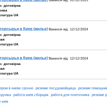
та:
договірна
рква
улатура UA
орсырья в Киев (жилье)
Вакансія від:
та:
договірна
жжя
улатура UA
орсырья в Киев (жилье)
Вакансія від:
та:
договірна
жжя
улатура UA
ером в киеве срочно
резюме посудомойщица
резюме помощник
одчика
работа киев сборщик
работа для плиточника
резюме р
 київ