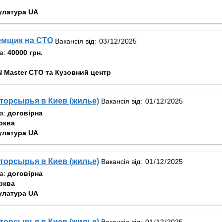
улатура UA
емщик на СТО
Вакансія від:
та:
40000 грн.
 Master СТО та Кузовний центр
орсырья в Киев (жилье)
Вакансія від:
та:
договірна
рква
улатура UA
орсырья в Киев (жилье)
Вакансія від:
та:
договірна
рква
улатура UA
орсырья в Киев (жилье)
Вакансія від: