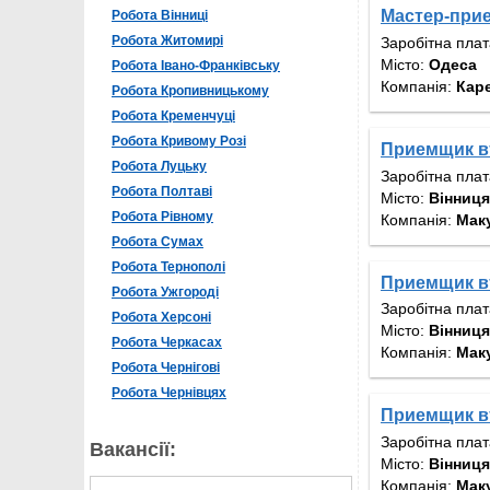
Мастер-при
Робота Вінниці
Робота Житомирі
Заробітна пла
Місто:
Одеса
Робота Івано-Франківську
Компанія:
Кар
Робота Кропивницькому
Робота Кременчуці
Робота Кривому Розі
Приемщик вт
Робота Луцьку
Заробітна пла
Робота Полтаві
Місто:
Вінниця
Робота Рівному
Компанія:
Мак
Робота Сумах
Робота Тернополі
Приемщик вт
Робота Ужгороді
Заробітна пла
Робота Херсоні
Місто:
Вінниця
Робота Черкасах
Компанія:
Мак
Робота Чернігові
Робота Чернівцях
Приемщик вт
Заробітна пла
Вакансії:
Місто:
Вінниця
Компанія:
Мак