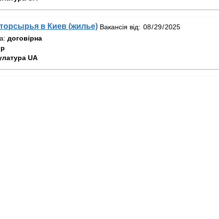
орсырья в Киев (жилье)
Вакансія від:
та:
договірна
ир
улатура UA