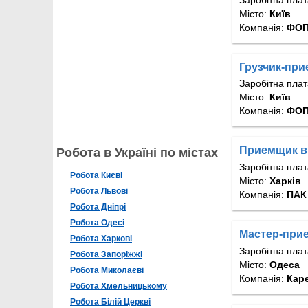
Місто:
Київ
Компанія:
ФОП
Грузчик-при
Заробітна пла
Місто:
Київ
Компанія:
ФОП
Приемщик в
Робота в Україні по містах
Заробітна пла
Робота Києві
Місто:
Харків
Робота Львові
Компанія:
ПАК
Робота Дніпрі
Робота Одесі
Мастер-при
Робота Харкові
Заробітна пла
Робота Запоріжжі
Місто:
Одеса
Робота Миколаєві
Компанія:
Кар
Робота Хмельницькому
Робота Білій Церкві