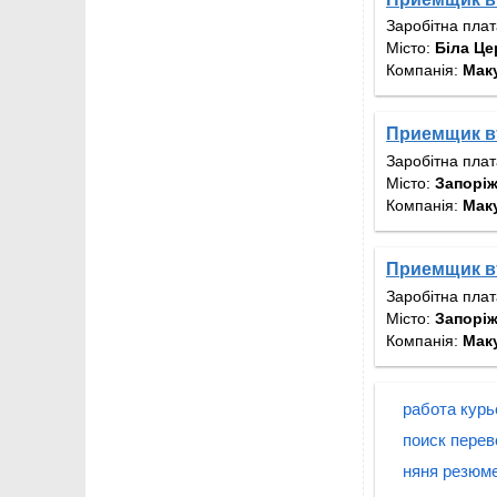
Заробітна пла
Місто:
Біла Це
Компанія:
Мак
Приемщик вт
Заробітна пла
Місто:
Запорі
Компанія:
Мак
Приемщик вт
Заробітна пла
Місто:
Запорі
Компанія:
Мак
работа курь
поиск перев
няня резюме