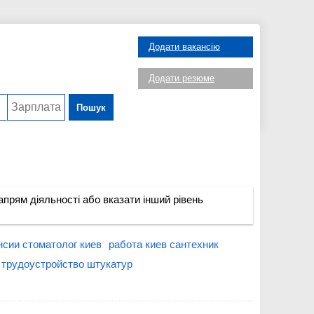
Додати вакансію
Додати резюме
Пошук
прям діяльності або вказати інший рівень
нсии стоматолог киев
работа киев сантехник
трудоустройство штукатур