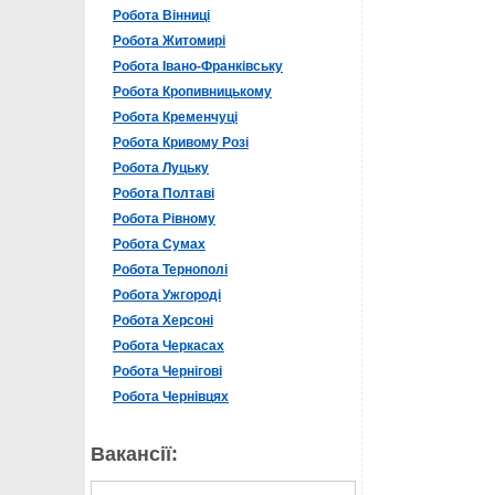
Робота Вінниці
Робота Житомирі
Робота Івано-Франківську
Робота Кропивницькому
Робота Кременчуці
Робота Кривому Розі
Робота Луцьку
Робота Полтаві
Робота Рівному
Робота Сумах
Робота Тернополі
Робота Ужгороді
Робота Херсоні
Робота Черкасах
Робота Чернігові
Робота Чернівцях
Вакансії: