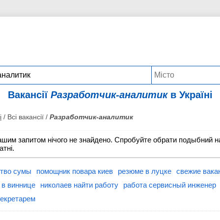
Вакансії
Разработчик-аналитик
в Україні
і
/ Всі вакансії /
Разработчик-аналитик
ашим запитом нічого не знайдено. Спробуйте обрати подыбний на
атні.
ство сумы
помощник повара киев
резюме в луцке
свежие вака
 в виннице
николаев найти работу
работа сервисный инженер
секретарем