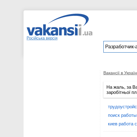
Російська версія
Вакансії в Україн
На жаль, за В
заробітньої пл
трудоустрой
поиск работы
киев работа 