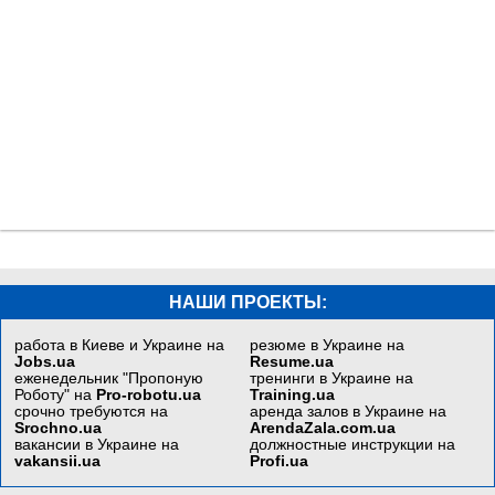
НАШИ ПРОЕКТЫ:
работа в Киеве и Украине на
резюме в Украине на
Jobs.ua
Resume.ua
еженедельник "Пропоную
тренинги в Украине на
Роботу" на
Pro-robotu.ua
Training.ua
срочно требуются на
аренда залов в Украине на
Srochno.ua
ArendaZala.com.ua
вакансии в Украине на
должностные инструкции на
vakansii.ua
Profi.ua