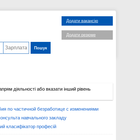
Додати вакансію
Додати резюме
Пошук
прям діяльності або вказати інший рівень
бия по частичной безработице с изменениями
консульта навчального закладу
ий класифікатор професій