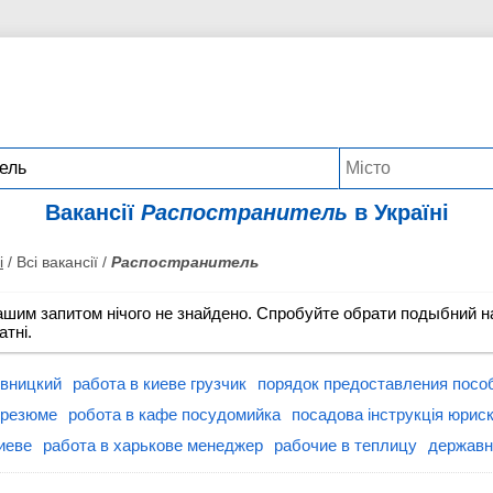
Вакансії
Распостранитель
в Україні
і
/ Всі вакансії /
Распостранитель
ашим запитом нічого не знайдено. Спробуйте обрати подыбний на
атні.
ивницкий
работа в киеве грузчик
порядок предоставления посо
 резюме
робота в кафе посудомийка
посадова інструкція юрис
иеве
работа в харькове менеджер
рабочие в теплицу
державн