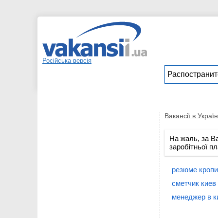
Російська версія
Вакансії в Україн
На жаль, за В
заробітньої пл
резюме кроп
сметчик киев
менеджер в к