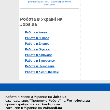
распостранитель
распостранитель
листовок
Робота в Україні на
Jobs.ua
Работа в Киеве
Работа в Львове
Работа в Днепре
Работа в Одессе
Работа в Харькове
Работа в Запорожье
Работа в Николаеве
Работа в Хмельницком
работа в Киеве и Украине на
Jobs.ua
еженедельник "Пропоную Роботу" на
Pro-robotu.ua
срочно требуются на
Srochno.ua
вакансии в Украине на
vakansii.ua