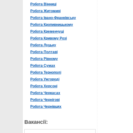
Робота Вінниці
Робота Житомирі
Робота Івано-Франківську
Робота Кропивницькому
Робота Кременчуці
Робота Кривому Розі
Робота Луцьку
Робота Полтаві
Робота Рівному
Робота Сумах
Робота Тернополі
Робота Ужгороді
Робота Херсоні
Робота Черкасах
Робота Чернігові
Робота Чернівцях
Вакансії: