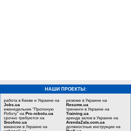
НАШИ ПРОЕКТЫ:
работа в Киеве и Украине на
резюме в Украине на
Jobs.ua
Resume.ua
еженедельник "Пропоную
тренинги в Украине на
Роботу" на
Pro-robotu.ua
Training.ua
срочно требуются на
аренда залов в Украине на
Srochno.ua
ArendaZala.com.ua
вакансии в Украине на
должностные инструкции на