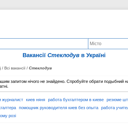
Вакансії
Стеклодув
в Україні
і
/ Всі вакансії /
Стеклодув
ашим запитом нічого не знайдено. Спробуйте обрати подыбний на
атні.
и журналист
киев няня
работа бухгалтером в киеве
резюме шт
хгалтера
помощник руководителя киев без опыта
работа учите
ому розі