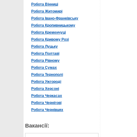
Робота Вінниці
Робота Житомирі
Робота Івано-Франківську
Робота Кропивницькому
Робота Кременчуці
Робота Кривому Розі
Робота Луцьку
Робота Полтаві
Робота Рівному
Робота Сумах
Робота Тернополі
Робота Ужгороді
Робота Херсоні
Робота Черкасах
Робота Чернігові
Робота Чернівцях
Вакансії: