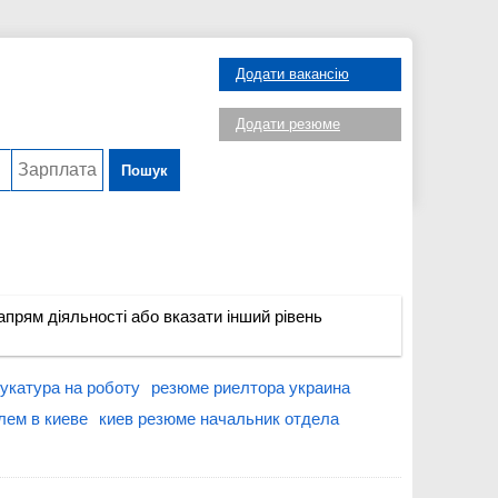
Додати вакансію
Додати резюме
Пошук
прям діяльності або вказати інший рівень
укатура на роботу
резюме риелтора украина
лем в киеве
киев резюме начальник отдела