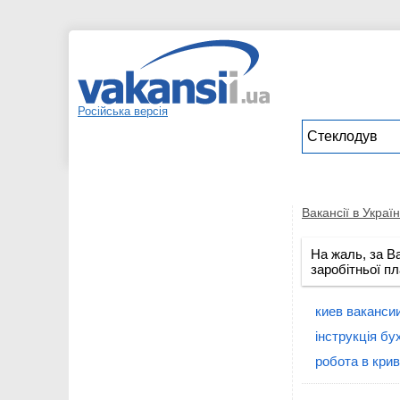
Російська версія
Вакансії в Україн
На жаль, за В
заробітньої пл
киев ваканси
інструкція бу
робота в крив