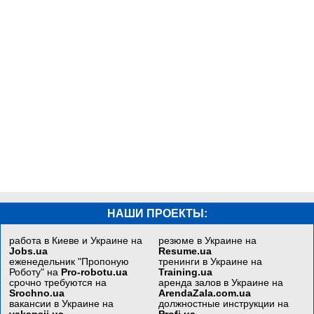
НАШИ ПРОЕКТЫ:
работа в Киеве и Украине на
резюме в Украине на
Jobs.ua
Resume.ua
еженедельник "Пропоную
тренинги в Украине на
Роботу" на
Pro-robotu.ua
Training.ua
срочно требуются на
аренда залов в Украине на
Srochno.ua
ArendaZala.com.ua
вакансии в Украине на
должностные инструкции на