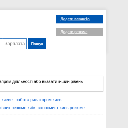
Додати вакансію
Додати резюме
Пошук
прям діяльності або вказати інший рівень
 киеве
работа риелтором киев
рівник резюме київ
экономист киев резюме