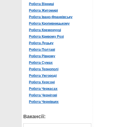
Робота Вінниці
Робота Житомирі
Робота Івано-Франківську
Робота Кропивницькому
Робота Кременчуці
Робота Кривому Розі
Робота Луцьку
Робота Полтаві
Робота Рівному
Робота Сумах
Робота Тернополі
Робота Ужгороді
Робота Херсоні
Робота Черкасах
Робота Чернігові
Робота Чернівцях
Вакансії: