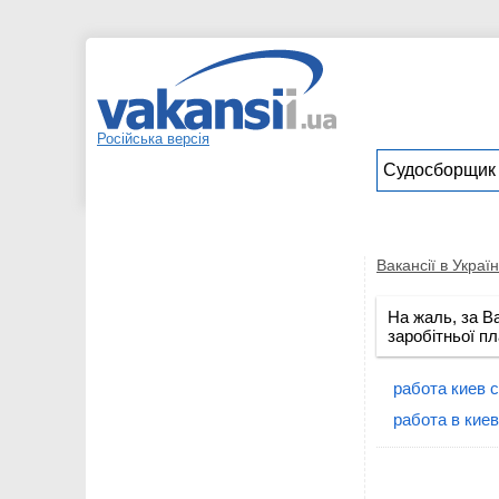
Російська версія
Вакансії в Україн
На жаль, за В
заробітньої пл
работа киев 
работа в кие