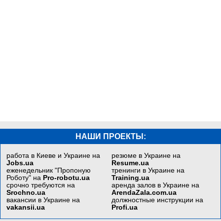
НАШИ ПРОЕКТЫ:
работа в Киеве и Украине на
резюме в Украине на
Jobs.ua
Resume.ua
еженедельник "Пропоную
тренинги в Украине на
Роботу" на
Pro-robotu.ua
Training.ua
срочно требуются на
аренда залов в Украине на
Srochno.ua
ArendaZala.com.ua
вакансии в Украине на
должностные инструкции на
vakansii.ua
Profi.ua