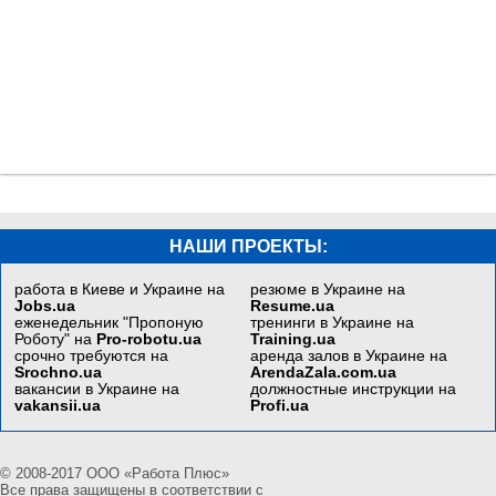
НАШИ ПРОЕКТЫ:
работа в Киеве и Украине на
резюме в Украине на
Jobs.ua
Resume.ua
еженедельник "Пропоную
тренинги в Украине на
Роботу" на
Pro-robotu.ua
Training.ua
срочно требуются на
аренда залов в Украине на
Srochno.ua
ArendaZala.com.ua
вакансии в Украине на
должностные инструкции на
vakansii.ua
Profi.ua
© 2008-2017 ООО «Работа Плюс»
Все права защищены в соответствии с