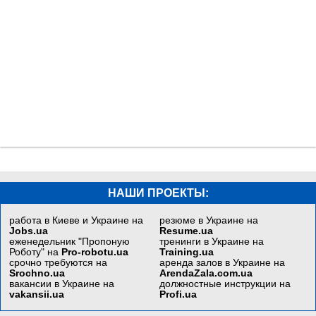
НАШИ ПРОЕКТЫ:
работа в Киеве и Украине на
резюме в Украине на
Jobs.ua
Resume.ua
еженедельник "Пропоную
тренинги в Украине на
Роботу" на
Pro-robotu.ua
Training.ua
срочно требуются на
аренда залов в Украине на
Srochno.ua
ArendaZala.com.ua
вакансии в Украине на
должностные инструкции на
vakansii.ua
Profi.ua