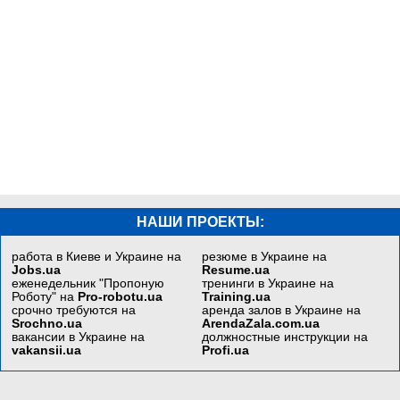
НАШИ ПРОЕКТЫ:
работа в Киеве и Украине на
резюме в Украине на
Jobs.ua
Resume.ua
еженедельник "Пропоную
тренинги в Украине на
Роботу" на
Pro-robotu.ua
Training.ua
срочно требуются на
аренда залов в Украине на
Srochno.ua
ArendaZala.com.ua
вакансии в Украине на
должностные инструкции на
vakansii.ua
Profi.ua