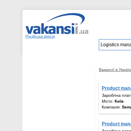
Російська версія
Вакансії в Україн
Product man
Заробітна пла
Місто:
Київ
Компанія:
Semp
Product man
Заробітна пла