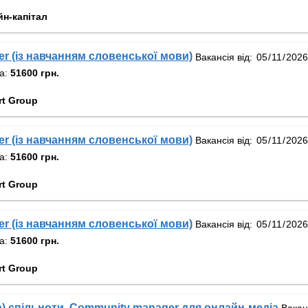
н-капітал
er (із навчанням словенської мови)
Вакансія від:
та:
51600 грн.
rt Group
er (із навчанням словенської мови)
Вакансія від:
та:
51600 грн.
rt Group
er (із навчанням словенської мови)
Вакансія від:
та:
51600 грн.
rt Group
) спільноти, Community manager для онлайн-медіа
Вакан