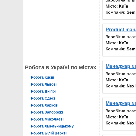
Місто:
Київ
Компанія:
Semp
Product man
Заробітна пла
Місто:
Київ
Компанія:
Semp
Менеджер з п
Робота в Україні по містах
Заробітна пла
Робота Києві
Місто:
Київ
Робота Львові
Компанія:
Nex
Робота Дніпрі
Робота Одесі
Менеджер з п
Робота Харкові
Заробітна пла
Робота Запоріжжі
Місто:
Київ
Робота Миколаєві
Компанія:
Nex
Робота Хмельницькому
Робота Білій Церкві