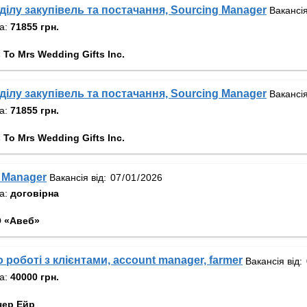
ділу закупівель та постачання, Sourcing Manager
Вакансія
та:
71855 грн.
 To Mrs Wedding Gifts Inc.
ділу закупівель та постачання, Sourcing Manager
Вакансія
та:
71855 грн.
 To Mrs Wedding Gifts Inc.
 Manager
Вакансія від:
та:
договірна
 «Авеб»
роботі з клієнтами, account manager, farmer
Вакансія від:
та:
40000 грн.
чер Ейр