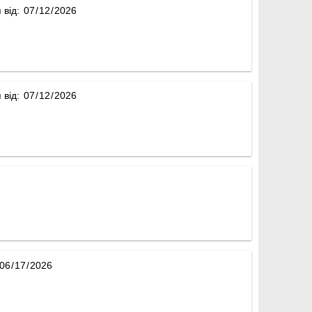
 від:
 від: