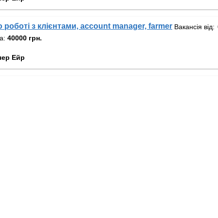
роботі з клієнтами, account manager, farmer
Вакансія від:
та:
40000 грн.
чер Ейр