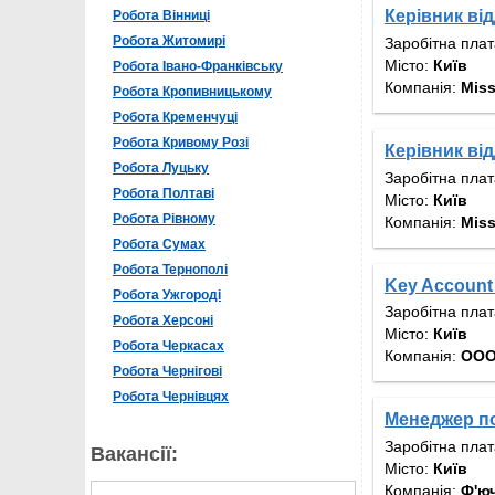
Керівник від
Робота Вінниці
Робота Житомирі
Заробітна пла
Місто:
Київ
Робота Івано-Франківську
Компанія:
Miss
Робота Кропивницькому
Робота Кременчуці
Робота Кривому Розі
Керівник від
Робота Луцьку
Заробітна пла
Робота Полтаві
Місто:
Київ
Робота Рівному
Компанія:
Miss
Робота Сумах
Робота Тернополі
Key Account
Робота Ужгороді
Заробітна пла
Робота Херсоні
Місто:
Київ
Робота Черкасах
Компанія:
ООО
Робота Чернігові
Робота Чернівцях
Менеджер по 
Заробітна пла
Вакансії:
Місто:
Київ
Компанія:
Ф'ю