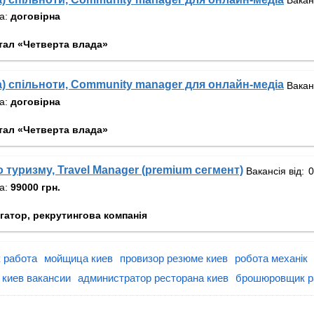
та:
договірна
тал «Четверта влада»
) спільноти, Community manager для онлайн-медіа
Вакан
та:
договірна
тал «Четверта влада»
 туризму, Travel Manager (premium сегмент)
Вакансія від:
та:
99000 грн.
гатор, рекрутингова компанія
 работа
мойщица киев
провизор резюме киев
робота механік
 киев вакансии
администратор ресторана киев
брошюровщик р