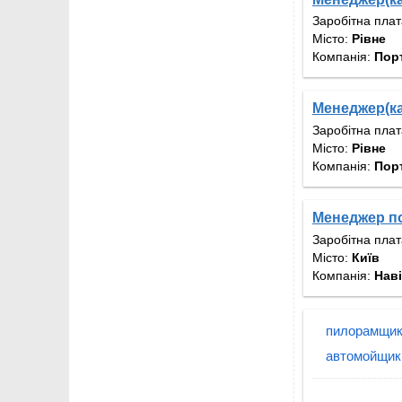
Заробітна пла
Місто:
Рівне
Компанія:
Пор
Менеджер(ка
Заробітна пла
Місто:
Рівне
Компанія:
Пор
Менеджер по
Заробітна пла
Місто:
Київ
Компанія:
Наві
пилорамщик
автомойщик