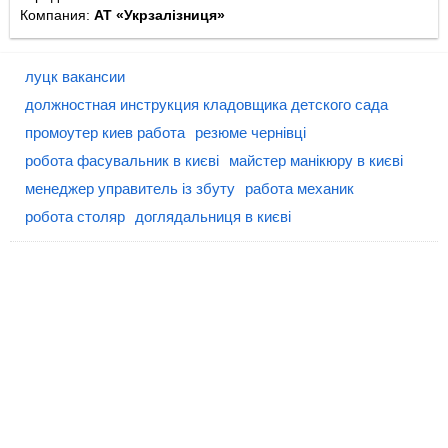
Компания:
АТ «Укрзалізниця»
луцк вакансии
должностная инструкция кладовщика детского сада
промоутер киев работа
резюме чернівці
робота фасувальник в києві
майстер манікюру в києві
менеджер управитель із збуту
работа механик
робота столяр
доглядальниця в києві