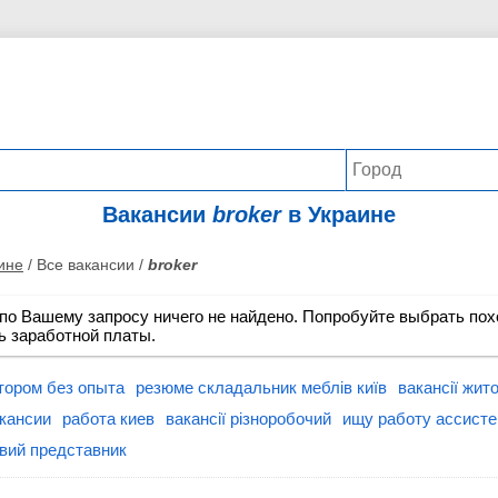
Вакансии
broker
в Украине
ине
/ Все вакансии /
broker
по Вашему запросу ничего не найдено. Попробуйте выбрать пох
ь заработной платы.
тором без опыта
резюме складальник меблів київ
вакансії жит
кансии
работа киев
вакансії різноробочий
ищу работу ассисте
овий представник