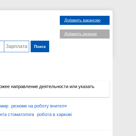
Добавить вакансию
Добавить резюме
Поиск
ожее направление деятельности или указать
омир
резюме на роботу вчител¤
нта стоматолога
робота в харкові