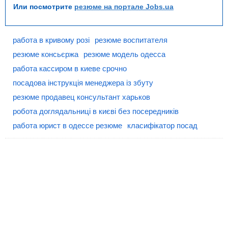
Или посмотрите
резюме на портале Jobs.ua
работа в кривому розі
резюме воспитателя
резюме консьєржа
резюме модель одесса
работа кассиром в киеве срочно
посадова інструкція менеджера із збуту
резюме продавец консультант харьков
робота доглядальниці в києві без посередників
работа юрист в одессе резюме
класифікатор посад