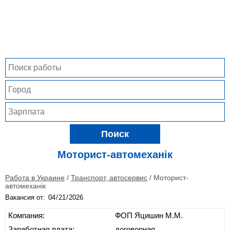
Поиск
Моторист-автомеханік
Работа в Украине
/
Транспорт, автосервис
/
Моторист-
автомеханік
Вакансия от:
Компания:
ФОП Яцишин М.М.
Заработная плата:
договорная