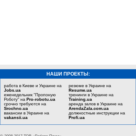
НАШИ ПРОЕКТЫ:
работа в Киеве и Украине на
резюме в Украине на
Jobs.ua
Resume.ua
еженедельник "Пропоную
тренинги в Украине на
Роботу" на
Pro-robotu.ua
Training.ua
срочно требуются на
аренда залов в Украине на
Srochno.ua
ArendaZala.com.ua
вакансии в Украине на
должностные инструкции на
vakansii.ua
Profi.ua