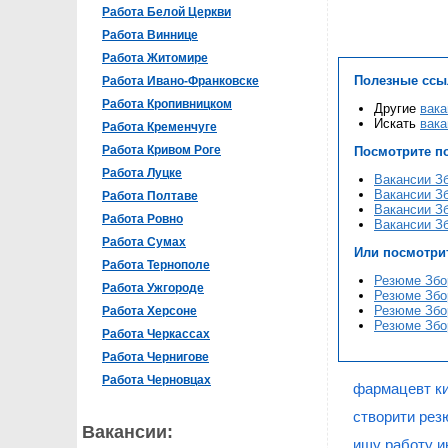
Работа Белой Церкви
Работа Виннице
Работа Житомире
Полезные ссы
Работа Ивано-Франковске
Работа Кропивницком
Другие
вака
Искать
вака
Работа Кременчуге
Работа Кривом Роге
Посмотрите п
Работа Луцке
Вакансии З
Вакансии З
Работа Полтаве
Вакансии З
Работа Ровно
Вакансии З
Работа Сумах
Или посмотри
Работа Тернополе
Резюме Збо
Работа Ужгороде
Резюме Збо
Резюме Збо
Работа Херсоне
Резюме Збо
Работа Черкассах
Работа Чернигове
Работа Черновцах
фармацевт к
створити рез
Вакансии:
ищу работу и