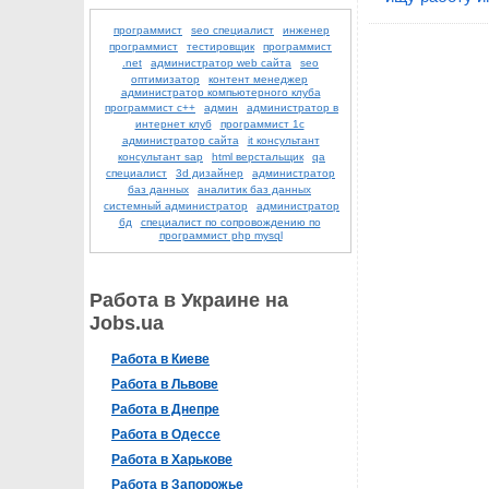
программист
seo специалист
инженер
программист
тестировщик
программист
.net
администратор web сайта
seo
оптимизатор
контент менеджер
администратор компьютерного клуба
программист с++
админ
администратор в
интернет клуб
программист 1с
администратор сайта
it консультант
консультант sap
html верстальщик
qa
специалист
3d дизайнер
администратор
баз данных
аналитик баз данных
системный администратор
администратор
бд
специалист по сопровождению по
программист php mysql
Работа в Украине на
Jobs.ua
Работа в Киеве
Работа в Львове
Работа в Днепре
Работа в Одессе
Работа в Харькове
Работа в Запорожье