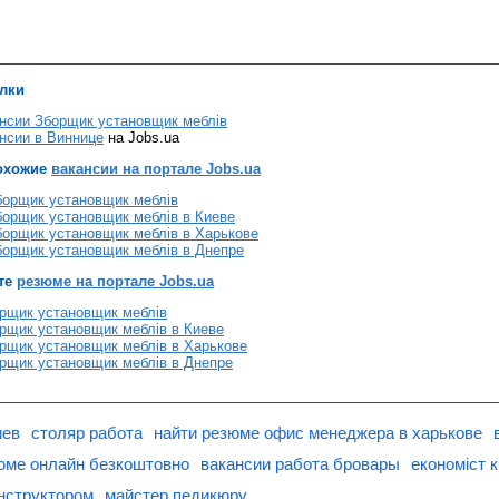
лки
нсии Зборщик установщик меблів
нсии в Виннице
на Jobs.ua
охожие
вакансии на портале Jobs.ua
борщик установщик меблів
борщик установщик меблів в Киеве
борщик установщик меблів в Харькове
борщик установщик меблів в Днепре
те
резюме на портале Jobs.ua
рщик установщик меблів
рщик установщик меблів в Киеве
рщик установщик меблів в Харькове
рщик установщик меблів в Днепре
иев
столяр работа
найти резюме офис менеджера в харькове
юме онлайн безкоштовно
вакансии работа бровары
економіст 
нструктором
майстер педикюру