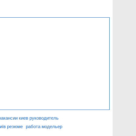
вакансии киев руководитель
київ резюме
работа модельер