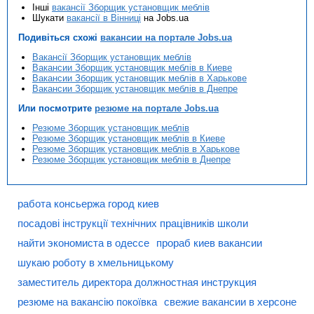
Інші
вакансії Зборщик установщик меблів
Шукати
вакансії в Вінниці
на Jobs.ua
Подивіться схожі
вакансии на портале Jobs.ua
Вакансії Зборщик установщик меблів
Вакансии Зборщик установщик меблів в Киеве
Вакансии Зборщик установщик меблів в Харькове
Вакансии Зборщик установщик меблів в Днепре
Или посмотрите
резюме на портале Jobs.ua
Резюме Зборщик установщик меблів
Резюме Зборщик установщик меблів в Киеве
Резюме Зборщик установщик меблів в Харькове
Резюме Зборщик установщик меблів в Днепре
работа консьержа город киев
посадові інструкції технічних працівників школи
найти экономиста в одессе
прораб киев вакансии
шукаю роботу в хмельницькому
заместитель директора должностная инструкция
резюме на вакансію покоївка
свежие вакансии в херсоне