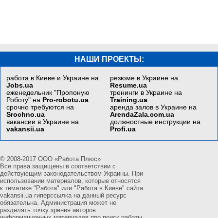
НАШИ ПРОЕКТЫ:
работа в Киеве и Украине на
резюме в Украине на
Jobs.ua
Resume.ua
еженедельник "Пропоную
тренинги в Украине на
Роботу" на
Pro-robotu.ua
Training.ua
срочно требуются на
аренда залов в Украине на
Srochno.ua
ArendaZala.com.ua
вакансии в Украине на
должностные инструкции на
vakansii.ua
Profi.ua
© 2008-2017 ООО «Работа Плюс»
Все права защищены в соответствии с
действующим законодательством Украины. При
использовании материалов, которые относятся
к тематике "Работа" или "Работа в Киеве" сайта
vakansii.ua гиперссылка на данный ресурс
обязательна. Администрация может не
разделять точку зрения авторов
информационных материалов про поиск работы