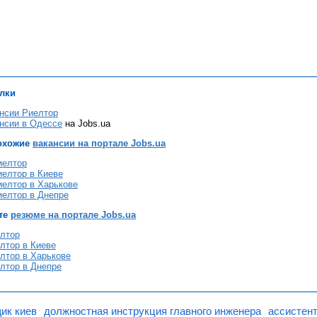
лки
нсии Риелтор
нсии в Одессе
на Jobs.ua
охожие
вакансии на портале Jobs.ua
иелтор
иелтор в Киеве
иелтор в Харькове
иелтор в Днепре
те
резюме на портале Jobs.ua
лтор
лтор в Киеве
лтор в Харькове
лтор в Днепре
ик киев
должностная инструкция главного инженера
ассистент