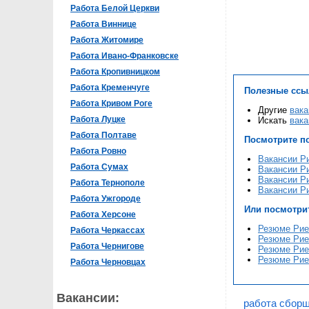
Работа Белой Церкви
Работа Виннице
Работа Житомире
Работа Ивано-Франковске
Работа Кропивницком
Работа Кременчуге
Полезные ссы
Работа Кривом Роге
Другие
вака
Работа Луцке
Искать
вака
Работа Полтаве
Посмотрите п
Работа Ровно
Вакансии Р
Работа Сумах
Вакансии Р
Вакансии Р
Работа Тернополе
Вакансии Р
Работа Ужгороде
Или посмотри
Работа Херсоне
Резюме Рие
Работа Черкассах
Резюме Рие
Работа Чернигове
Резюме Рие
Резюме Рие
Работа Черновцах
Вакансии:
работа сборщ