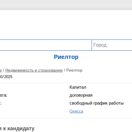
Риелтор
е
/
Недвижимость и страхование
/
Риелтор
Капитал
ата:
договорная
:
свободный график работы
Одесса
 к кандидату