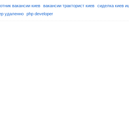
отник вакансии киев
вакансии тракторист киев
сиделка киев и
р удаленно
php developer