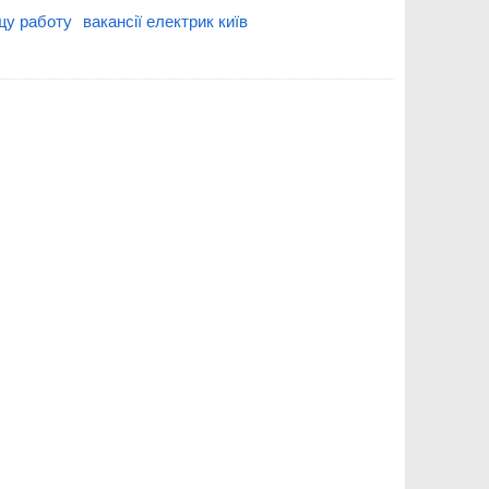
щу работу
вакансії електрик київ