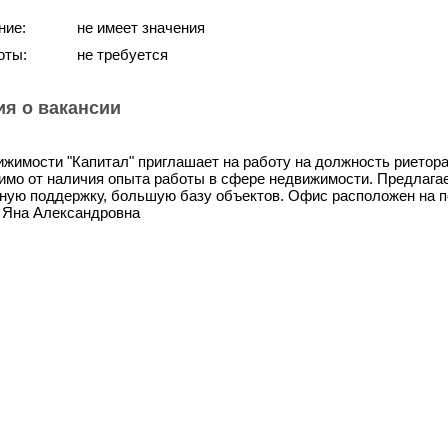
ние:
не имеет значения
оты:
не требуется
я о вакансии
ижимости "Капитал" приглашает на работу на должность риетор
имо от наличия опыта работы в сфере недвижимости. Предлага
ную поддержку, большую базу объектов. Офис расположен на по
7, Яна Александровна