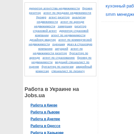
кухонный раб
директор агентства недвижимости
брокер
риэлтор
агент по продаже недвижимости
smm менедже
брокер
агент риэлтор
аналитик
недвижимости
агент по аренде
недвижимости
замерщик
риэлтор
страховой агент
директор страховой
компании
агент по недвижимости
дизайнер квартир
агент по коммерческой
недвижимости
оценщик
врач в страховую
компанию
актуарий
агент по
недвижимости риэлтор
бухгалтер по
аренде
агент по страхованию
брокер по
недвижимости
ведущий специалист по
оценке
бухгалтер по налогам
аварийный
комиссар
специалист по лизингу
Работа в Украине на
Jobs.ua
Работа в Киеве
Работа в Львове
Работа в Днепре
Работа в Одессе
Работа в Харькове