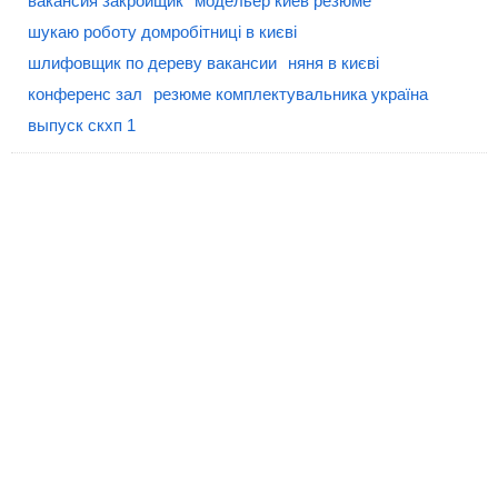
вакансия закройщик
модельер киев резюме
шукаю роботу домробітниці в києві
шлифовщик по дереву вакансии
няня в києві
конференс зал
резюме комплектувальника україна
выпуск скхп 1