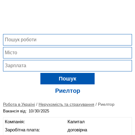
Пошук
Риелтор
Робота в Україні
/
Нерухомість та страхування
/
Риелтор
Вакансія від:
Компанія:
Капитал
Заробітна плата:
договірна