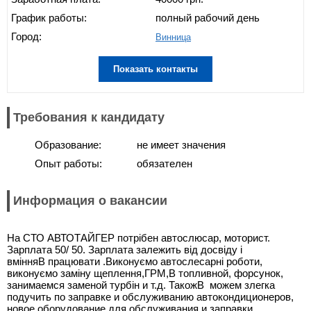
График работы:
полный рабочий день
Город:
Винница
Показать контакты
Требования к кандидату
Образование:
не имеет значения
Опыт работы:
обязателен
Информация о вакансии
На СТО АВТОТАЙГЕР потрібен автослюсар, моторист.
Зарплата 50/ 50. Зарплата залежить від досвіду і
вмінняВ працювати .Виконуємо автослесарні роботи,
виконуємо заміну щеплення,ГРМ,В топливной, форсунок,
занимаемся заменой турбін и т.д. ТакожВ можем злегка
подучить по заправке и обслуживанию автокондиционеров,
новое оборудование для обслуживания и заправки