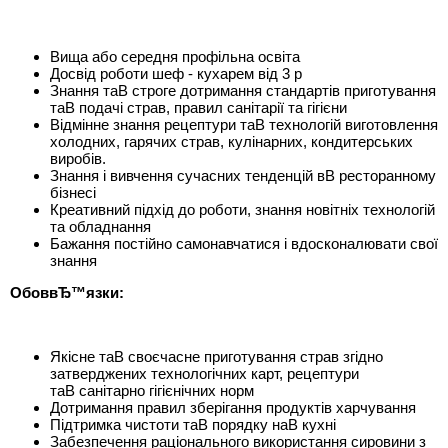
Вища або середня профільна освіта
Досвід роботи шеф - кухарем від 3 р
Знання таВ строге дотримання стандартів приготування
таВ подачі страв, правил санітарії та гігієни
Відмінне знання рецептури таВ технологій виготовлення
холодних, гарячих страв, кулінарних, кондитерських
виробів.
Знання і вивчення сучасних тенденцій вВ ресторанному
бізнесі
Креативний підхід до роботи, знання новітніх технологій
та обладнання
Бажання постійно самонавчатися і вдосконалювати свої
знання
ОбоввЂ™язки:
Якісне таВ своєчасне приготування страв згідно
затверджених технологічних карт, рецептури
таВ санітарно гігієнічних норм
Дотримання правил зберігання продуктів харчування
Підтримка чистоти таВ порядку наВ кухні
Забезпечення раціонального використання сировини з