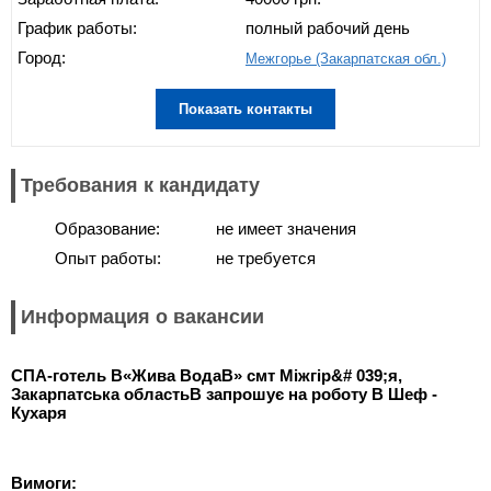
График работы:
полный рабочий день
Город:
Межгорье (Закарпатская обл.)
Показать контакты
Требования к кандидату
Образование:
не имеет значения
Опыт работы:
не требуется
Информация о вакансии
СПА-готель В«Жива ВодаВ» смт Міжгір&# 039;я,
Закарпатська областьВ
запрошує на роботу В Шеф -
Кухаря
Вимоги: