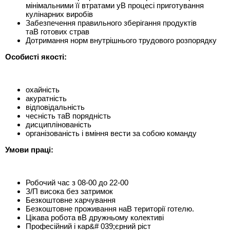
мінімальними її втратами уВ процесі приготування
кулінарних виробів
Забезпечення правильного зберігання продуктів
таВ готових страв
Дотримання норм внутрішнього трудового розпорядку
Особисті якості:
охайність
акуратність
відповідальність
чесність таВ порядність
дисциплінованість
організованість і вміння вести за собою команду
Умови праці:
Робочий час з 08-00 до 22-00
З/П висока без затримок
Безкоштовне харчування
Безкоштовне проживання наВ території готелю.
Цікава робота вВ дружньому колективі
Професійний і кар&# 039;єрний рiст