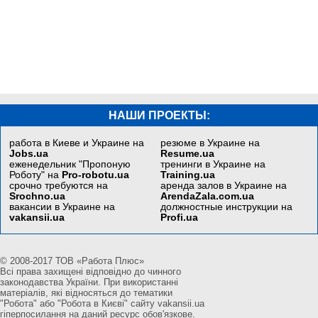
НАШИ ПРОЕКТЫ:
работа в Киеве и Украине на
резюме в Украине на
Jobs.ua
Resume.ua
еженедельник "Пропоную
тренинги в Украине на
Роботу" на
Pro-robotu.ua
Training.ua
срочно требуются на
аренда залов в Украине на
Srochno.ua
ArendaZala.com.ua
вакансии в Украине на
должностные инструкции на
vakansii.ua
Profi.ua
© 2008-2017 ТОВ «Работа Плюс»
Всі права захищені відповідно до чинного
законодавства України. При використанні
матеріалів, які відносяться до тематики
"Робота" або "Робота в Києві" сайту vakansii.ua
гіперпосилання на даний ресурс обов'язкове.