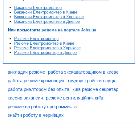
Вакансии Електромонтер
Вакансии Електромонтер в Киеве
Вакансии Електромонтер в Харькове
Вакансии Електромонтер в Днепре
Или посмотрите
резюме на портале Jobs.ua
Резюме Електромонтер
Резюме Електромонтер в Киеве
Резюме Електромонтер в Харькове
Резюме Електромонтер в Днепре
викладач резюме
работа экскаваторщиком в киеве
работа резюме кромовщик
трудоустройство луцк
работа риэлтором без опыта
київ резюме секретар
кассир вакансии
резюме вентиляційник київ
резюме на работу программиста
знайти роботу в чернівцях