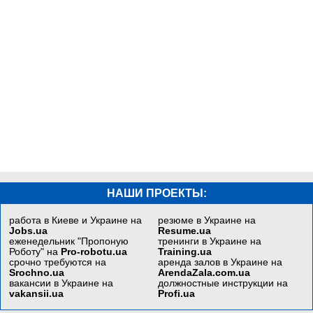
НАШИ ПРОЕКТЫ:
работа в Киеве и Украине на
резюме в Украине на
Jobs.ua
Resume.ua
еженедельник "Пропоную
тренинги в Украине на
Роботу" на
Pro-robotu.ua
Training.ua
срочно требуются на
аренда залов в Украине на
Srochno.ua
ArendaZala.com.ua
вакансии в Украине на
должностные инструкции на
vakansii.ua
Profi.ua