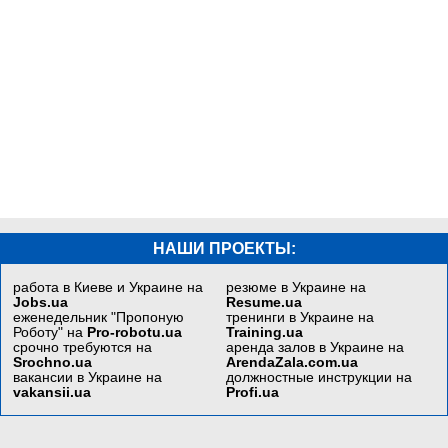
НАШИ ПРОЕКТЫ:
работа в Киеве и Украине на
резюме в Украине на
Jobs.ua
Resume.ua
еженедельник "Пропоную
тренинги в Украине на
Роботу" на
Pro-robotu.ua
Training.ua
срочно требуются на
аренда залов в Украине на
Srochno.ua
ArendaZala.com.ua
вакансии в Украине на
должностные инструкции на
vakansii.ua
Profi.ua