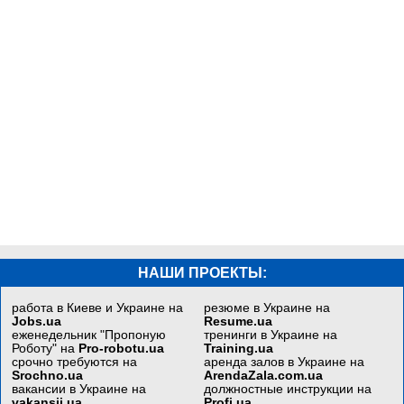
НАШИ ПРОЕКТЫ:
работа в Киеве и Украине на
резюме в Украине на
Jobs.ua
Resume.ua
еженедельник "Пропоную
тренинги в Украине на
Роботу" на
Pro-robotu.ua
Training.ua
срочно требуются на
аренда залов в Украине на
Srochno.ua
ArendaZala.com.ua
вакансии в Украине на
должностные инструкции на
vakansii.ua
Profi.ua