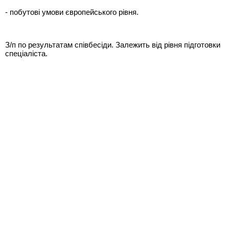
- побутові умови європейського рівня.
З/п по результатам співбесіди. Залежить від рівня підготовки
спеціаліста.