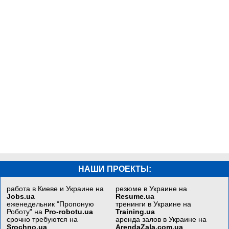
НАШИ ПРОЕКТЫ:
работа в Киеве и Украине на
резюме в Украине на
Jobs.ua
Resume.ua
еженедельник "Пропоную
тренинги в Украине на
Роботу" на
Pro-robotu.ua
Training.ua
срочно требуются на
аренда залов в Украине на
Srochno.ua
ArendaZala.com.ua