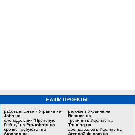
НАШИ ПРОЕКТЫ:
работа в Киеве и Украине на
резюме в Украине на
Jobs.ua
Resume.ua
еженедельник "Пропоную
тренинги в Украине на
Роботу" на
Pro-robotu.ua
Training.ua
срочно требуются на
аренда залов в Украине на
Srochno.ua
ArendaZala.com.ua