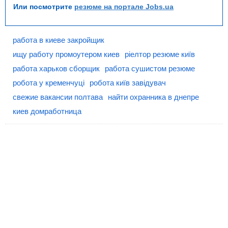
Или посмотрите
резюме на портале Jobs.ua
работа в киеве закройщик
ищу работу промоутером киев
ріелтор резюме київ
работа харьков сборщик
работа сушистом резюме
робота у кременчуці
робота київ завідувач
свежие вакансии полтава
найти охранника в днепре
киев домработница