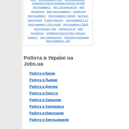
администратор компьютерного клуба
программист
seo оптимизатор
веб
дизайнер
web программист
инженер
программист
программист delphi
контент
менеджер
it консультант
программист 1с
программист php mysql
программист flash
консультант sap
оператор пк
web
дизайнер
администратор баз данных
связист
seo специалист
html верстальщик
программист .net
Робота в Україні на
Jobs.ua
Работа в Киеве
Работа в Львове
Работа в Днепре
Работа в Одессе
Работа в Харькове
Работа в Запорожье
Работа в Николаеве
Работа в Хмельницком