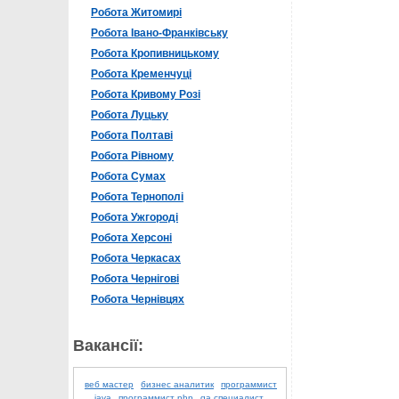
Робота Житомирі
Робота Івано-Франківську
Робота Кропивницькому
Робота Кременчуці
Робота Кривому Розі
Робота Луцьку
Робота Полтаві
Робота Рівному
Робота Сумах
Робота Тернополі
Робота Ужгороді
Робота Херсоні
Робота Черкасах
Робота Чернігові
Робота Чернівцях
Вакансії:
веб мастер
бизнес аналитик
программист
java
программист php
qa специалист