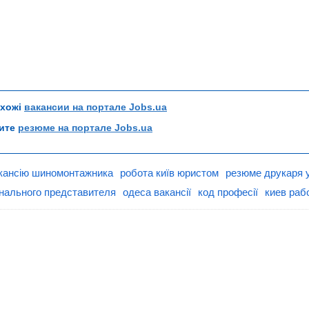
схожі
вакансии на портале Jobs.ua
рите
резюме на портале Jobs.ua
кансію шиномонтажника
робота київ юристом
резюме друкаря 
нального представителя
одеса вакансії
код професії
киев раб