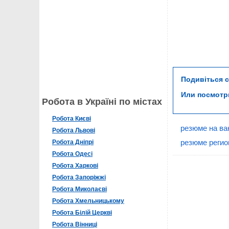
Подивіться 
Или посмот
Робота в Україні по містах
Робота Києві
резюме на ва
Робота Львові
резюме регио
Робота Дніпрі
Робота Одесі
Робота Харкові
Робота Запоріжжі
Робота Миколаєві
Робота Хмельницькому
Робота Білій Церкві
Робота Вінниці