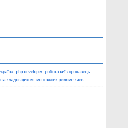
україна
php developer
робота київ продавець
ота кладовщиком
монтажник резюме киев