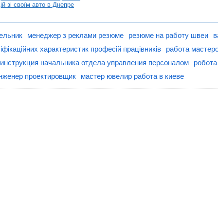
й зі своїм авто в Днепре
ельник
менеджер з реклами резюме
резюме на работу швеи
в
іфікаційних характеристик професій працівників
работа мастеро
инструкция начальника отдела управления персоналом
робота 
нженер проектировщик
мастер ювелир работа в киеве