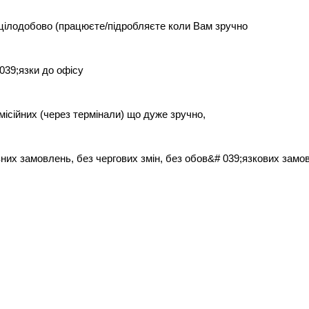
 цілодобово (працюєте/підробляєте коли Вам зручно
039;язки до офісу
місійних (через термінали) що дуже зручно,
них замовлень, без чергових змін, без обов&# 039;язкових замо