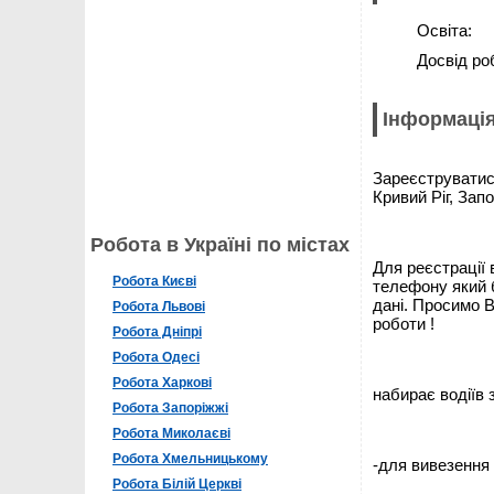
Освіта:
Досвід ро
Інформація
Зареєструватись
Кривий Ріг, Зап
Робота в Україні по містах
Для реєстрації 
Робота Києві
телефону який 
дані. Просимо В
Робота Львові
роботи !
Робота Дніпрі
Робота Одесі
Робота Харкові
набирає водіїв
Робота Запоріжжі
Робота Миколаєві
Робота Хмельницькому
-для вивезення
Робота Білій Церкві