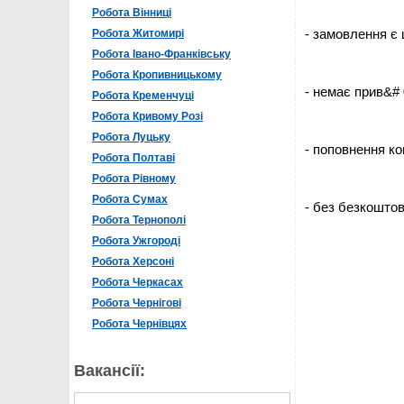
Робота Вінниці
- замовлення є
Робота Житомирі
Робота Івано-Франківську
Робота Кропивницькому
- немає прив&# 
Робота Кременчуці
Робота Кривому Розі
Робота Луцьку
- поповнення ко
Робота Полтаві
Робота Рівному
Робота Сумах
- без безкоштов
Робота Тернополі
Робота Ужгороді
Робота Херсоні
Робота Черкасах
Робота Чернігові
Робота Чернівцях
Вакансії: