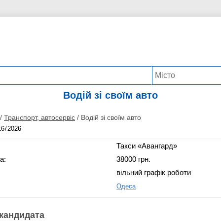
Водій зі своїм авто
/
Транспорт, автосервіс
/
Водій зі своїм авто
Такси «Авангард»
а:
38000 грн.
вільний графік роботи
Одеса
кандидата