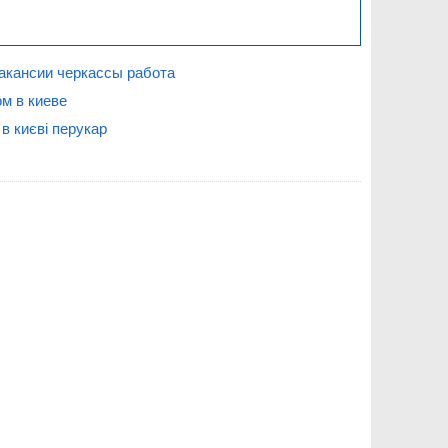
акансии черкассы работа
м в киеве
в києві перукар