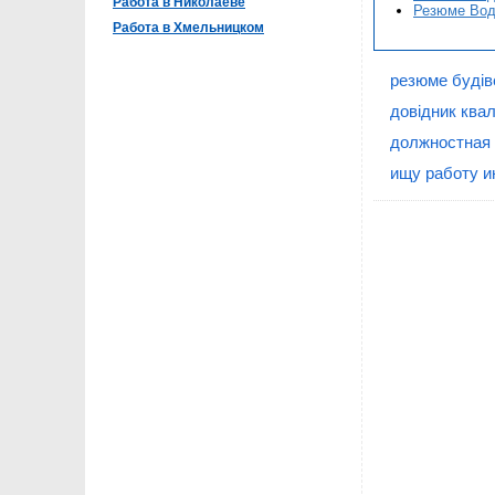
Работа в Николаеве
Резюме Воді
Работа в Хмельницком
резюме будів
довідник квал
должностная 
ищу работу и