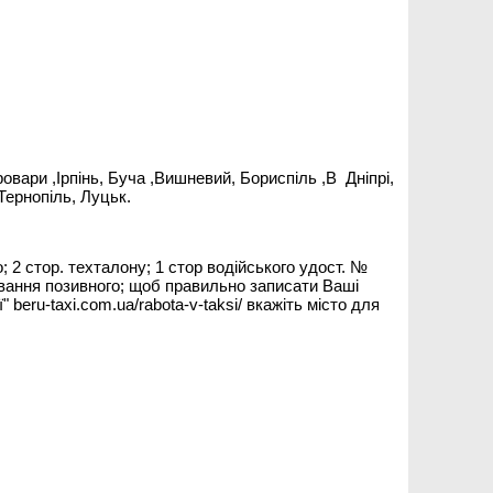
ровари ,Ірпінь, Буча ,Вишневий, Бориспіль ,В Дніпрі,
 Тернопіль, Луцьк.
; 2 стор. техталону; 1 стор водійського удост. №
вання позивного; щоб правильно записати Ваші
 beru-taxi.com.ua/rabota-v-taksi/ вкажіть місто для