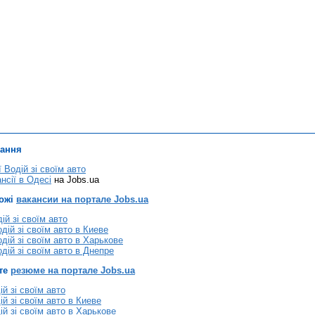
лання
ї Водій зі своїм авто
нсії в Одесі
на Jobs.ua
хожі
вакансии на портале Jobs.ua
ій зі своїм авто
дій зі своїм авто в Киеве
дій зі своїм авто в Харькове
дій зі своїм авто в Днепре
те
резюме на портале Jobs.ua
й зі своїм авто
й зі своїм авто в Киеве
й зі своїм авто в Харькове