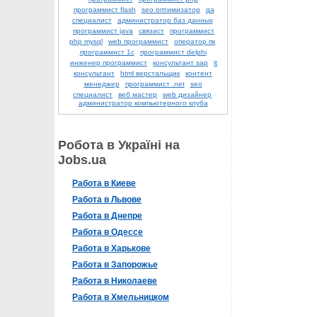
программист flash
seo оптимизатор
qa
специалист
администратор баз данных
программист java
связист
программист
php mysql
web программист
оператор пк
программист 1с
программист delphi
инженер программист
консультант sap
it
консультант
html верстальщик
контент
менеджер
программист .net
seo
специалист
веб мастер
web дизайнер
администратор компьютерного клуба
Робота в Україні на
Jobs.ua
Работа в Киеве
Работа в Львове
Работа в Днепре
Работа в Одессе
Работа в Харькове
Работа в Запорожье
Работа в Николаеве
Работа в Хмельницком