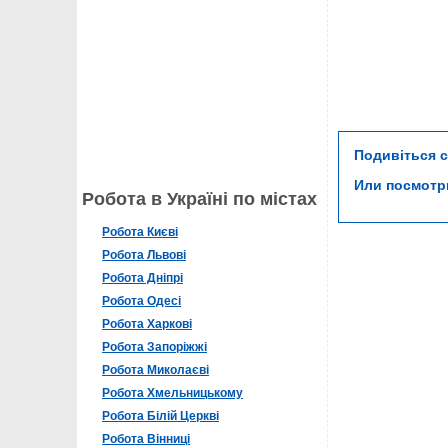
Подивіться 
Или посмот
Робота в Україні по містах
Робота Києві
Робота Львові
Робота Дніпрі
Робота Одесі
Робота Харкові
Робота Запоріжжі
Робота Миколаєві
Робота Хмельницькому
Робота Білій Церкві
Робота Вінниці