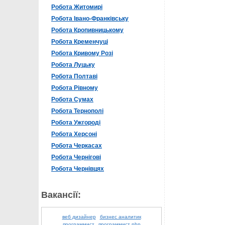
Робота Житомирі
Робота Івано-Франківську
Робота Кропивницькому
Робота Кременчуці
Робота Кривому Розі
Робота Луцьку
Робота Полтаві
Робота Рівному
Робота Сумах
Робота Тернополі
Робота Ужгороді
Робота Херсоні
Робота Черкасах
Робота Чернігові
Робота Чернівцях
Вакансії:
веб дизайнер
бизнес аналитик
программист
программист php