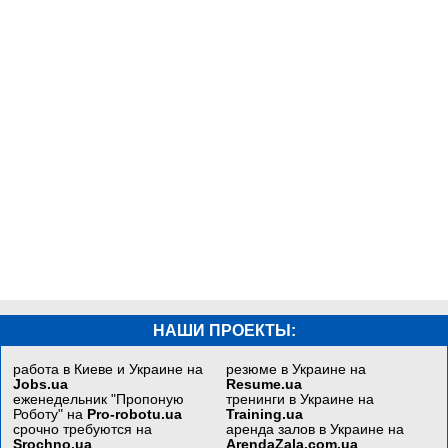
НАШИ ПРОЕКТЫ:
работа в Киеве и Украине на
резюме в Украине на
Jobs.ua
Resume.ua
еженедельник "Пропоную
тренинги в Украине на
Роботу" на
Pro-robotu.ua
Training.ua
срочно требуются на
аренда залов в Украине на
Srochno.ua
ArendaZala.com.ua