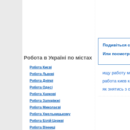
Подивіться 
Или посмот
Робота в Україні по містах
Робота Києві
ищу работу м
Робота Львові
работа киев 
Робота Дніпрі
Робота Одесі
як знятись з 
Робота Харкові
Робота Запоріжжі
Робота Миколаєві
Робота Хмельницькому
Робота Білій Церкві
Робота Вінниці