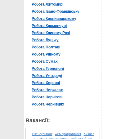
Робота Житомирі
Робота Івано-Франківську
Робота Кропивницькому
Робота Кременчуці
Робота Кривому Розі
Робота Луцьку
Робота Полтаві
Робота Рівному
Робота Сумах
Робота Тернополі
Робота Ужгороді
Робота Херсоні
Робота Черкасах
Робота Чернігові
Робота Чернівцях
Вакансії:
it консультант
web программист
бизнес
аналитик
программист
веб дизайнер