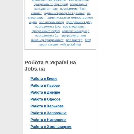
программист php mysql
оператор пк
консультант sap
программист flash
связист
администратор баз данных
qa
специалист
администратор компьютерного
клуба
seo оптимизатор
программист php
программист java
seo специалист
программист delphi
контент менеджер
программист 1с
программист .net
инженер программист
веб мастер
html
верстальщик
web дизайнер
Робота в Україні на
Jobs.ua
Работа в Киеве
Работа в Львове
Работа в Днепре
Работа в Одессе
Работа в Харькове
Работа в Запорожье
Работа в Николаеве
Работа в Хмельницком