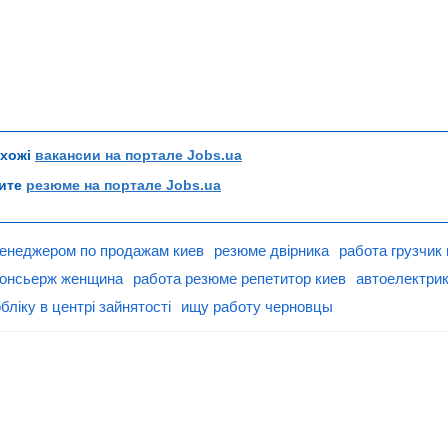
схожі
вакансии на портале Jobs.ua
рите
резюме на портале Jobs.ua
енеджером по продажам киев
резюме двірника
работа грузчик 
консьерж женщина
работа резюме репетитор киев
автоелектри
обліку в центрі зайнятості
ищу работу черновцы