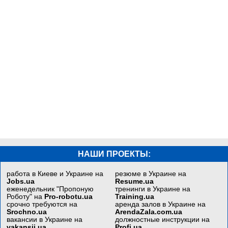
НАШИ ПРОЕКТЫ:
работа в Киеве и Украине на
резюме в Украине на
Jobs.ua
Resume.ua
еженедельник "Пропоную
тренинги в Украине на
Роботу" на
Pro-robotu.ua
Training.ua
срочно требуются на
аренда залов в Украине на
Srochno.ua
ArendaZala.com.ua
вакансии в Украине на
должностные инструкции на
vakansii.ua
Profi.ua