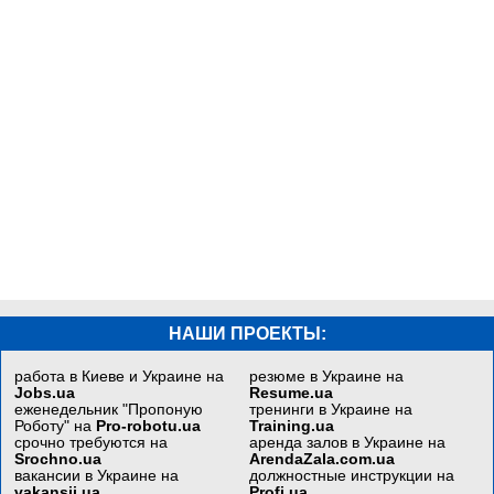
НАШИ ПРОЕКТЫ:
работа в Киеве и Украине на
резюме в Украине на
Jobs.ua
Resume.ua
еженедельник "Пропоную
тренинги в Украине на
Роботу" на
Pro-robotu.ua
Training.ua
срочно требуются на
аренда залов в Украине на
Srochno.ua
ArendaZala.com.ua
вакансии в Украине на
должностные инструкции на
vakansii.ua
Profi.ua