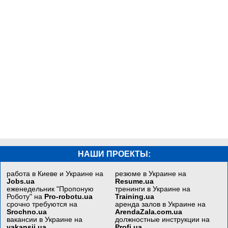
НАШИ ПРОЕКТЫ:
работа в Киеве и Украине на
резюме в Украине на
Jobs.ua
Resume.ua
еженедельник "Пропоную
тренинги в Украине на
Роботу" на
Pro-robotu.ua
Training.ua
срочно требуются на
аренда залов в Украине на
Srochno.ua
ArendaZala.com.ua
вакансии в Украине на
должностные инструкции на
vakansii.ua
Profi.ua