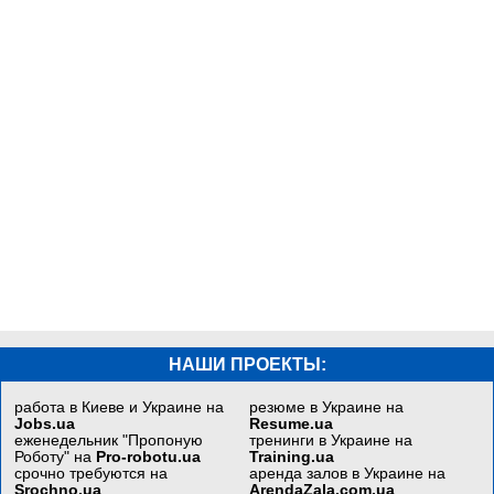
НАШИ ПРОЕКТЫ:
работа в Киеве и Украине на
резюме в Украине на
Jobs.ua
Resume.ua
еженедельник "Пропоную
тренинги в Украине на
Роботу" на
Pro-robotu.ua
Training.ua
срочно требуются на
аренда залов в Украине на
Srochno.ua
ArendaZala.com.ua