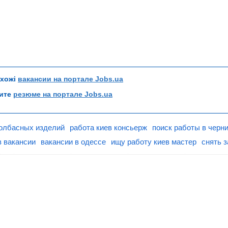
схожі
вакансии на портале Jobs.ua
рите
резюме на портале Jobs.ua
олбасных изделий
работа киев консьерж
поиск работы в черн
в вакансии
вакансии в одессе
ищу работу киев мастер
снять з