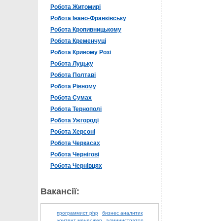
Робота Житомирі
Робота Івано-Франківську
Робота Кропивницькому
Робота Кременчуці
Робота Кривому Розі
Робота Луцьку
Робота Полтаві
Робота Рівному
Робота Сумах
Робота Тернополі
Робота Ужгороді
Робота Херсоні
Робота Черкасах
Робота Чернігові
Робота Чернівцях
Вакансії:
программист php
бизнес аналитик
контент менеджер
администратор