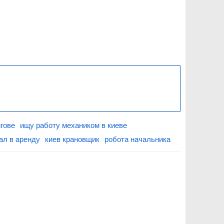
игове
ищу работу механиком в киеве
ал в аренду
киев крановщик
робота начальника