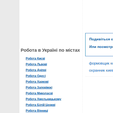
Подивіться 
Или посмот
Робота в Україні по містах
Робота Києві
формовщик к
Робота Львові
охранник кие
Робота Дніпрі
Робота Одесі
Робота Харкові
Робота Запоріжжі
Робота Миколаєві
Робота Хмельницькому
Робота Білій Церкві
Робота Вінниці