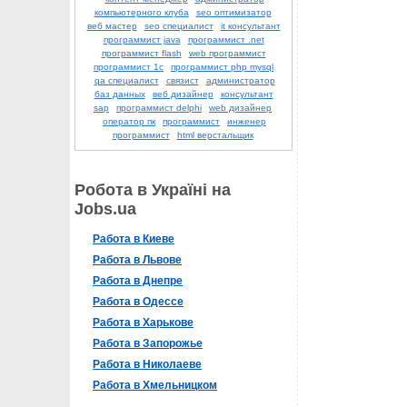
компьютерного клуба
seo оптимизатор
веб мастер
seo специалист
it консультант
программист java
программист .net
программист flash
web программист
программист 1с
программист php mysql
qa специалист
связист
администратор
баз данных
веб дизайнер
консультант
sap
программист delphi
web дизайнер
оператор пк
программист
инженер
программист
html верстальщик
Робота в Україні на
Jobs.ua
Работа в Киеве
Работа в Львове
Работа в Днепре
Работа в Одессе
Работа в Харькове
Работа в Запорожье
Работа в Николаеве
Работа в Хмельницком