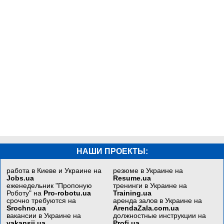
НАШИ ПРОЕКТЫ:
работа в Киеве и Украине на
резюме в Украине на
Jobs.ua
Resume.ua
еженедельник "Пропоную
тренинги в Украине на
Роботу" на
Pro-robotu.ua
Training.ua
срочно требуются на
аренда залов в Украине на
Srochno.ua
ArendaZala.com.ua
вакансии в Украине на
должностные инструкции на
vakansii.ua
Profi.ua