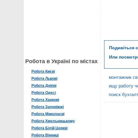
Подивіться 
Или посмот
Робота в Україні по містах
Робота Києві
монтажник с
Робота Львові
ищу работу ч
Робота Дніпрі
Робота Одесі
поиск бухгал
Робота Харкові
Робота Запоріжжі
Робота Миколаєві
Робота Хмельницькому
Робота Білій Церкві
Робота Вінниці