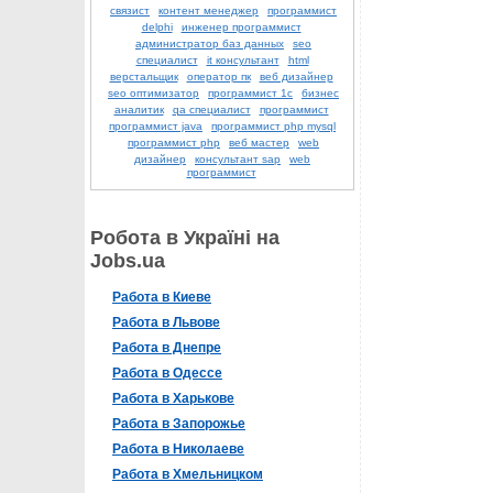
связист
контент менеджер
программист
delphi
инженер программист
администратор баз данных
seo
специалист
it консультант
html
верстальщик
оператор пк
веб дизайнер
seo оптимизатор
программист 1с
бизнес
аналитик
qa специалист
программист
программист java
программист php mysql
программист php
веб мастер
web
дизайнер
консультант sap
web
программист
Робота в Україні на
Jobs.ua
Работа в Киеве
Работа в Львове
Работа в Днепре
Работа в Одессе
Работа в Харькове
Работа в Запорожье
Работа в Николаеве
Работа в Хмельницком