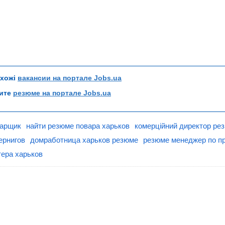
схожі
вакансии на портале Jobs.ua
рите
резюме на портале Jobs.ua
варщик
найти резюме повара харьков
комерційний директор ре
ернигов
домработница харьков резюме
резюме менеджер по п
тера харьков