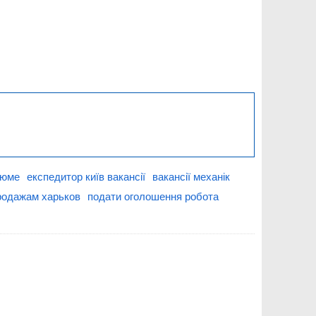
зюме
експедитор київ вакансії
вакансії механік
родажам харьков
подати оголошення робота