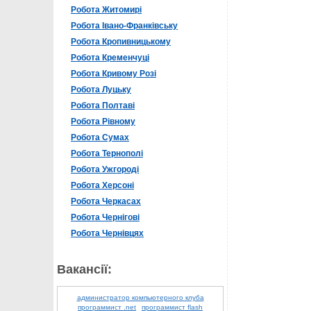
Робота Житомирі
Робота Івано-Франківську
Робота Кропивницькому
Робота Кременчуці
Робота Кривому Розі
Робота Луцьку
Робота Полтаві
Робота Рівному
Робота Сумах
Робота Тернополі
Робота Ужгороді
Робота Херсоні
Робота Черкасах
Робота Чернігові
Робота Чернівцях
Вакансії:
администратор компьютерного клуба
программист .net
программист flash