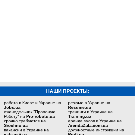
НАШИ ПРОЕКТЫ:
работа в Киеве и Украине на
резюме в Украине на
Jobs.ua
Resume.ua
еженедельник "Пропоную
тренинги в Украине на
Роботу" на
Pro-robotu.ua
Training.ua
срочно требуются на
аренда залов в Украине на
Srochno.ua
ArendaZala.com.ua
вакансии в Украине на
должностные инструкции на
vakansii.ua
Profi.ua